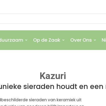
 duurzaam
Op de Zaak
Over Ons
N
 duurzaam
Op de Zaak
Over Ons
N
Kazuri
 unieke sieraden houdt en een 
beschilderde sieraden van keramiek uit