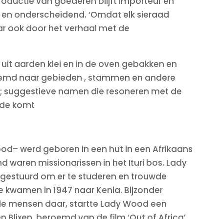
productie van goederen blijft importeur en
r en onderscheidend. ‘Omdat elk sieraad
aar ook door het verhaal met de
uit aarden klei en in de oven gebakken en
ernoemd naar gebieden , stammen en andere
; suggestieve namen die resoneren met de
arde komt
od– werd geboren in een hut in een Afrikaans
d waren missionarissen in het Ituri bos. Lady
gestuurd om er te studeren en trouwde
 kwamen in 1947 naar Kenia. Bijzonder
de mensen daar, startte Lady Wood een
Blixen, beroemd van de film ‘Out of Africa’,