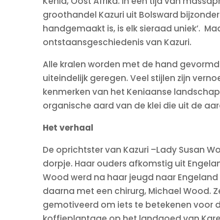
Kenia, Oost Afrika. In een tijd van massa
groothandel Kazuri uit Bolsward bijzonde
handgemaakt is, is elk sieraad uniek’. M
ontstaansgeschiedenis van Kazuri.
Alle kralen worden met de hand gevormd 
uiteindelijk geregen. Veel stijlen zijn v
kenmerken van het Keniaanse landschap
organische aard van de klei die uit de a
Het verhaal
De oprichtster van Kazuri –Lady Susan Wo
dorpje. Haar ouders afkomstig uit Engelan
Wood werd na haar jeugd naar Engeland 
daarna met een chirurg, Michael Wood. Ze
gemotiveerd om iets te betekenen voor 
koffieplantage op het landgoed van Karen 