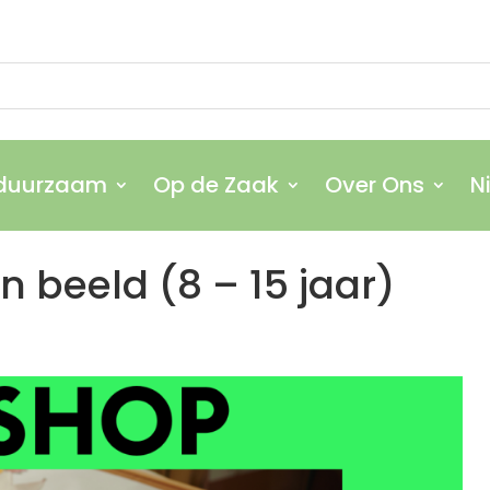
 duurzaam
Op de Zaak
Over Ons
N
 duurzaam
Op de Zaak
Over Ons
N
n beeld (8 – 15 jaar)